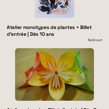
|
Dès
10
ans
Atelier monotypes de plantes + Billet
d'entrée | Dès 10 ans
Sold out
Atelier
origamis
+
Billet
d'entrée
|
Dès
7
ans