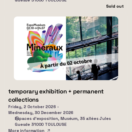
Guesde 31000 TOULOUSE
Sold out
temporary
exhibition
+
permanent
collections
temporary exhibition + permanent
collections
Friday, 2 October 2026
Wednesday, 30 December 2026
Espaces d'exposition
Muséum, 35 allées Jules
Guesde 31000 TOULOUSE
More information