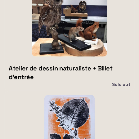
dessin
naturaliste
+
Billet
d'entrée
Atelier de dessin naturaliste + Billet
d'entrée
Sold out
Atelier
monotypes
de
plantes
+
Billet
d'entrée