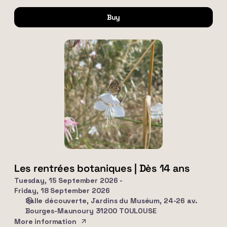
Buy
Les
rentrées
botaniques
|
Dès
14
ans
Les rentrées botaniques | Dès 14 ans
Tuesday, 15 September 2026
Friday, 18 September 2026
Salle découverte
Jardins du Muséum, 24-26 av.
Bourges-Maunoury 31200 TOULOUSE
More information