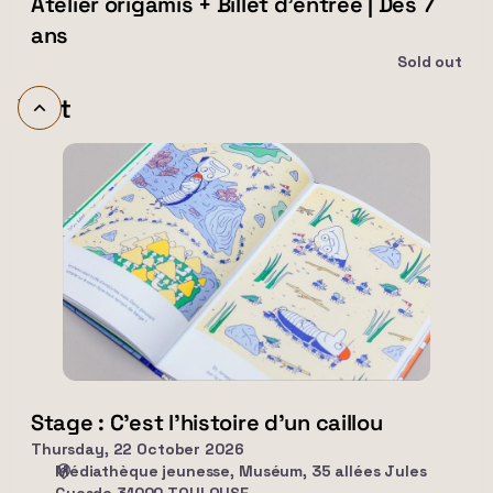
Atelier origamis + Billet d'entrée | Dès 7
ans
Sold out
Visit
Stage
:
C'est
l'histoire
d'un
caillou
Stage : C'est l'histoire d'un caillou
Thursday, 22 October 2026
Médiathèque jeunesse
Muséum, 35 allées Jules