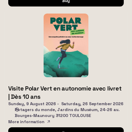
Buy
Visite
Polar
Vert
en
autonomie
avec
livret
|
Dès
10
ans
Visite Polar Vert en autonomie avec livret
| Dès 10 ans
Sunday, 9 August 2026
Saturday, 26 September 2026
Potagers du monde
Jardins du Muséum, 24-26 av.
Bourges-Maunoury 31200 TOULOUSE
More information